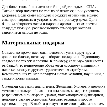
Для более спокойных личностей подойдет отдых в СПА.
Такой выбор поможет не только сблизиться, но и укрепить
здоровье. Если семья молодая и бюджет ограничен, можно
сымпровизировать и устроить сеанс процедур дома. Одна
баночка эфирного масла и парочка ароматических свечей
создадут уютную, расслабляющую атмосферу, которая
запомнится на долгие годы.
Материальные подарки
Совместно прожитые годы позволяют узнать друг друга
довольно близко, поэтому выбирать подарки на Годовщину
свадьбы не так уж и сложно. К примеру, если муж увлекается
рыбалкой, то непременно обрадуется хорошему спиннингу,
палатке, казану и другим туристическим атрибутам.
Компьютерных гениев порадуют новые колонки, наушники, а
также игровая мышка.
С женами ситуация аналогична. Женщины-блогеры наверняка
мечтают о кольцевой лампе со штативом, камере с хорошим
разрешением или айфоне. Дамам, увлекающимся кулинарией,
подойдут разные формочки, бытовая техника и просто
красивая посуда. В любом из случаев не стоит забывать о том,