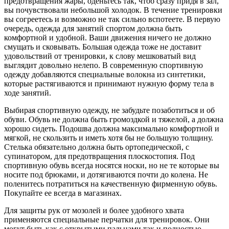
предотвращения жары, оденьтесь так, чтоб сразу придя в зал,
вы почувствовали небольшой холодок. В течение тренировки
вы согреетесь и возможно не так сильно вспотеете. В первую
очередь, одежда для занятий спортом должна быть
комфортной и удобной. Ваши движения ничего не должно
смущать и сковывать. Большая одежда тоже не доставит
удовольствий от тренировки, к слову мешковатый вид
выглядит довольно нелепо. В современную спортивную
одежду добавляются специальные волокна из синтетики,
которые растягиваются и принимают нужную форму тела в
ходе занятий.
Выбирая спортивную одежду, не забудьте позаботиться и об
обуви. Обувь не должна быть громоздкой и тяжелой, а должна
хорошо сидеть. Подошва должна максимально комфортной и
мягкой, не скользить и иметь хотя бы не большую толщину.
Стелька обязательно должна быть ортопедической, с
супинатором, для предотвращения плоскостопия. Под
спортивную обувь всегда носятся носки, но не те которые вы
носите под брюками, и дотягиваются почти до колена. Не
поленитесь потратиться на качественную фирменную обувь.
Покупайте ее всегда в магазинах.
Для защиты рук от мозолей и более удобного хвата
применяются специальные перчатки для тренировок. Они
могут быть как с открытыми пальцами так и полностью