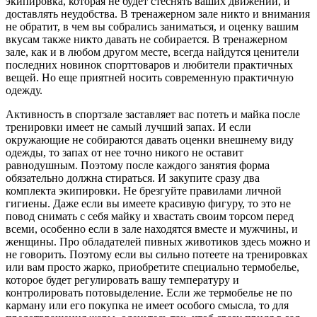
экипировка, которая не будет стеснять ваших движений, и
доставлять неудобства. В тренажерном зале никто и внимания
не обратит, в чем вы собрались заниматься, и оценку вашим
вкусам также никто давать не собирается. В тренажерном
зале, как и в любом другом месте, всегда найдутся ценители
последних новинок спорттоваров и любители практичных
вещей. Но еще приятней носить современную практичную
одежду.
Активность в спортзале заставляет вас потеть и майка после
тренировки имеет не самый лучший запах. И если
окружающие не собираются давать оценки внешнему виду
одежды, то запах от нее точно никого не оставит
равнодушным. Поэтому после каждого занятия форма
обязательно должна стираться. И закупите сразу два
комплекта экипировки. Не брезгуйте правилами личной
гигиены. Даже если вы имеете красивую фигуру, то это не
повод снимать с себя майку и хвастать своим торсом перед
всеми, особенно если в зале находятся вместе и мужчины, и
женщины. Про обладателей пивных животиков здесь можно и
не говорить. Поэтому если вы сильно потеете на тренировках
или вам просто жарко, приобретите специально термобелье,
которое будет регулировать вашу температуру и
контролировать потовыделение. Если же термобелье не по
карману или его покупка не имеет особого смысла, то для