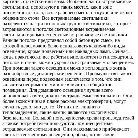
картины, статуэтки или вазы. Особенно часто встраиваемые
светильники используют в таких местах, как в зоне
письменного стола, возле рабочего места на кухне или около
обеденного стола. Все встраиваемые светильники
разделяются на три основных группы:светильники, которые
встраиваются в потолке;светодиодные встраиваемые
светильники;люминесцентные встраиваемые светильники.
Раньше потолок представлял собой бетонную смесь, на
которой невозможно было использовать какие-либо виды
освещения, кроме подвесных или накладных ламп. Сейчас,
когда практически все работы выполняются из гипсокартона,
потолок и стены можно украшать встраиваемым освещением.
При помощи такого освещения можно воплощать в жизнь
разнообразные дизайнерские решения. Преимущество такого
освещения перед подвесным заключается в том, что они
являются неприметными и не влияют на общий тон
помещения. Для домашнего освещения лучше всего
использовать светодиодные встраиваемые светильники. Они
более экономичны в плане расхода электроэнергии, могут
служить довольно долго. От них нет лишнего
тепловыделения, такие лампы являются экологически
безопасными. Большой популярностью среди производителей,
а также потребителей пользуются люминесцентные
встраиваемые светильники. Они максимально приближают
свет к естественному освещению, обладают высокой