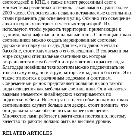
светоотдачей и КПД, а также имеют рассеянный свет с
множеством различных оттенков. Такая лампа служит более
2000 часов. Относительно недавно встраиваемые светильники
стали применять для освещения улиц. Обычно это освещение
архитектурных построек и частных территорий. Их
используют, чтобы украсить территории, прилегающие к
зданиям, ландшафтные или парковые зоны. С помощью таких
светильников можно создать маркированные световые
дорожки по парку или саду. Для тех, кто давно мечтал о
бассейне, стоит задуматься о его освещении. В современном
мире созданы специальные светильники, которые
встраиваются в сам бассейн и отражают всю красоту воды.
Благодаря новейшим технологиям можно подсвечивать не
только саму воду, но и струи, которые впадают в бассейн. Это
также относится к различным водоемам и фонтанам.
Современный рынок представляет большой выбор такого
вида освещения как мебельные светильники. Они являются
важным элементом дизайнерских экспериментов по
подсветке мебели. Не смотря на то, что обычно лампы таких
светильников служат больше для декора, стоит помнить, что
они должны также обеспечить хорошее освещение.
Множество ламп работает практически постоянно, поэтому
качество их работы должно быть на высшем уровне.
RELATED ARTICLES