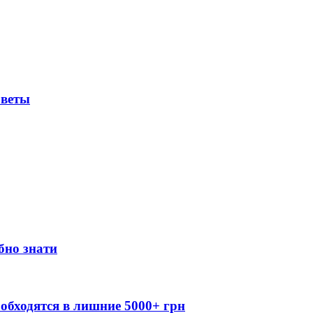
оветы
бно знати
обходятся в лишние 5000+ грн