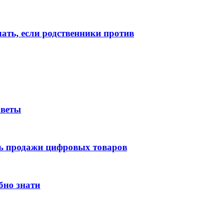
лать, если родственники против
оветы
ть продажи цифровых товаров
бно знати