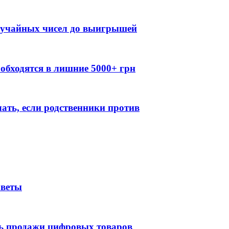
случайных чисел до выигрышей
обходятся в лишние 5000+ грн
лать, если родственники против
оветы
ть продажи цифровых товаров