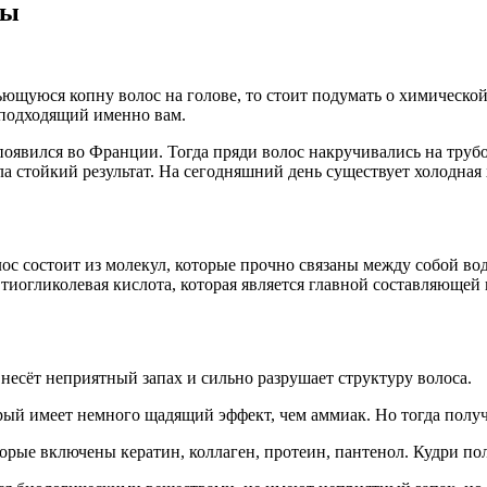
сы
ющуюся копну волос на голове, то стоит подумать о химической
, подходящий именно вам.
оявился во Франции. Тогда пряди волос накручивались на трубоч
 стойкий результат. На сегодняшний день существует холодная 
ос состоит из молекул, которые прочно связаны между собой в
 тиогликолевая кислота, которая является главной составляющей
есёт неприятный запах и сильно разрушает структуру волоса.
рый имеет немного щадящий эффект, чем аммиак. Но тогда получ
орые включены кератин, коллаген, протеин, пантенол. Кудри п