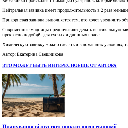
Биозавивка происходит с помощью сульфидов, которые являютс
Нейтральная завивка имеет продолжительность в 2 раза меньш
Прикорневая завивка выполняется тем, кто хочет увеличить об
Современные модницы предпочитают делать вертикальную завив
прекрасно подойдёт для густых и длинных волос.
Химическую завивку можно сделать и в домашних условиях, то
Автор: Екатерина Свешникова
ЭТО МОЖЕТ БЫТЬ ИНТЕРЕСНО
ЕЩЕ ОТ АВТОРА
Планування відпустки: поради щодо економії