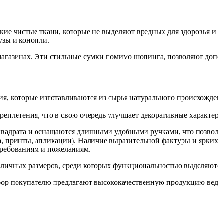
ие чистые ткани, которые не выделяют вредных для здоровья и 
узы и конопли.
 магазинах. Эти стильные сумки помимо шопинга, позволяют до
я, которые изготавливаются из сырья натурального происхожде
реплетения, что в свою очередь улучшает декоративные характе
квадрата и оснащаются длинными удобными ручками, что позволя
 принты, апликации). Наличие выразительной фактуры и ярких 
требованиям и пожеланиям.
зличных размеров, среди которых функциональностью выделяютс
ыбор покупателю предлагают высококачественную продукцию ве