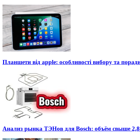
Планшети від apple: особливості вибору та порад
Анализ рынка ТЭНов для Bosch: объём свыше 2,8