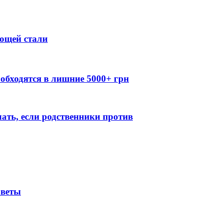
ющей стали
обходятся в лишние 5000+ грн
лать, если родственники против
оветы