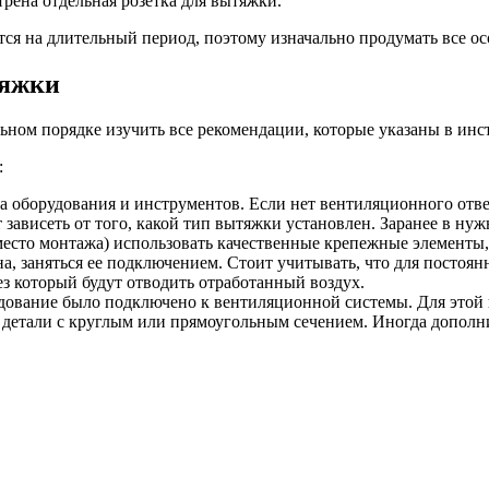
рена отдельная розетка для вытяжки.
тся на длительный период, поэтому изначально продумать все о
тяжки
ьном порядке изучить все рекомендации, которые указаны в инс
:
а оборудования и инструментов. Если нет вентиляционного отве
т зависеть от того, какой тип вытяжки установлен. Заранее в ну
есто монтажа) использовать качественные крепежные элементы, 
на, заняться ее подключением. Стоит учитывать, что для постоя
ез который будут отводить отработанный воздух.
дование было подключено к вентиляционной системы. Для этой 
е детали с круглым или прямоугольным сечением. Иногда дополн