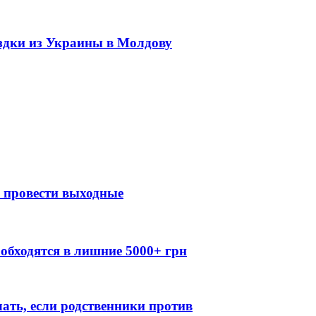
здки из Украины в Молдову
к провести выходные
обходятся в лишние 5000+ грн
лать, если родственники против