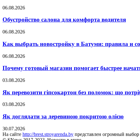
06.08.2026
Обустройство салона для комфорта водителя
06.08.2026
Как выбрать новостройку в Батуми: правила и с
06.08.2026
Почему готовый магазин помогает быстрее нача
03.08.2026
Як перевозити гіпсокартон без поломок: що потрі
03.08.2026
Як доглядати за деревиною покритою олією
30.07.2026
На сайте
http://brest.stroyarenda.by
представлен огромный выбор с
© SNews 2017-2023. Новости в мире.