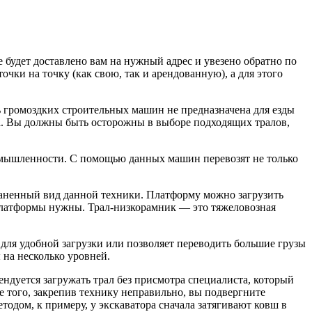
 будет доставлено вам на нужный адрес и увезено обратно по
очки на точку (как свою, так и арендованную), а для этого
 громоздких строительных машин не предназначена для езды
рта. Вы должны быть осторожны в выборе подходящих тралов,
 промышленности. С помощью данных машин перевозят не только
раненный вид данной техники. Платформу можно загрузить
латформы нужны. Трал-низкорамник — это тяжеловозная
для удобной загрузки или позволяет переводить большие грузы
 на несколько уровней.
мендуется загружать трал без присмотра специалиста, который
ме того, закрепив технику неправильно, вы подвергните
одом, к примеру, у экскаватора сначала затягивают ковш в