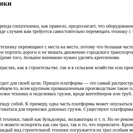
ники
енда спецтехники, как правило, предполагает, что оборудование
де случаев вам требуется самостоятельно перемещать технику с т
хнику перемещают с места на место, потому что большая часть
бы не портить дороги и не мешать движению городского транспо
роме того, большое внимание нужно уделять креплениям.
отраслях, как в строительстве, так и в сельском хозяйстве или
ходит для своей цели. Прицеп-платформа — это самый распрост
 общем-то, всем крупным промышленным производствам такие п
озки техники и неделимых грузов, вроде контейнеров или труб.
жду собой. К примеру, одна часть платформы может опускаться 
ягиваться для перевозки длинных грузов. Существуют платформы
 техники, такой как бульдозеры, экскаваторы и т. п. Но не реко
о можете испортить как сам трал, так и то, что перевозите. Кро
аждый вид строительной техники погружается на трал особым мет