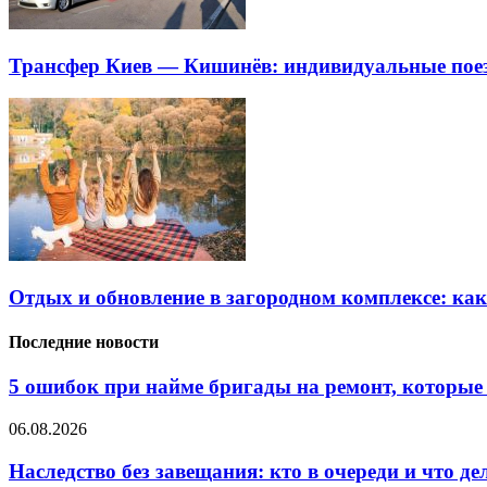
Трансфер Киев — Кишинёв: индивидуальные пое
Отдых и обновление в загородном комплексе: ка
Последние новости
5 ошибок при найме бригады на ремонт, которые 
06.08.2026
Наследство без завещания: кто в очереди и что де