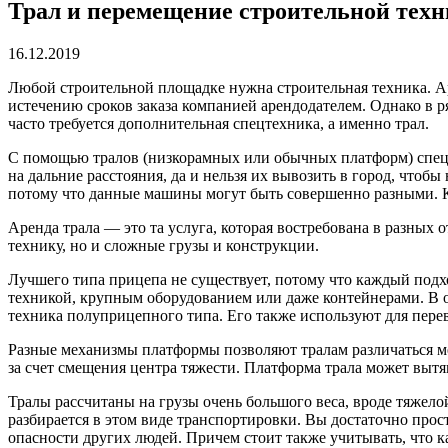
Трал и перемещение строительной тех
16.12.2019
Любой строительной площадке нужна строительная техника.
Ар
истечению сроков заказа компанией арендодателем. Однако в ря
часто требуется дополнительная спецтехника, а именно трал.
С помощью тралов (низкорамных или обычных платформ) спецте
на дальние расстояния, да и нельзя их вывозить в город, что
потому что данные машины могут быть совершенно разными. К
Аренда трала — это та услуга, которая востребована в разных 
технику, но и сложные грузы и конструкции.
Лучшего типа прицепа не существует, потому что каждый под
техникой, крупным оборудованием или даже контейнерами. В
техника полуприцепного типа. Его также используют для перев
Разные механизмы платформы позволяют тралам различаться ме
за счет смещения центра тяжести. Платформа трала может выт
Тралы рассчитаны на грузы очень большого веса, вроде тяжелой
разбирается в этом виде транспортировки. Вы достаточно прост
опасности других людей. Причем стоит также учитывать, что к