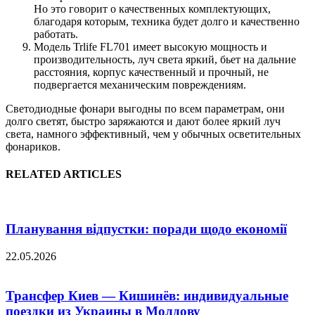
Но это говорит о качественных комплектующих,
благодаря которым, техника будет долго и качественно
работать.
Модель Trlife FL701 имеет высокую мощность и
производительность, луч света яркий, бьет на дальние
расстояния, корпус качественный и прочный, не
подвергается механическим повреждениям.
Светодиодные фонари выгодны по всем параметрам, они
долго светят, быстро заряжаются и дают более яркий луч
света, намного эффективный, чем у обычных осветительных
фонариков.
RELATED ARTICLES
Планування відпустки: поради щодо економії
22.05.2026
Трансфер Киев — Кишинёв: индивидуальные
поездки из Украины в Молдову