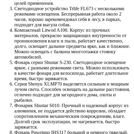
целей применения.
Светодиодное устройство Trlife FL673 с несколькими
режимами освещения. Беспрерывная работа около 2
часов, хорошо зарекомендовал себя в лесу, в парках,
подходит для выгула собак.
Компактный Litwod A100. Корпус из прочных
материалов, прекрасно защищающих внутренности от
проникновения влаги и пыли, работает качественно,
долго, освещает дальние предметы ярко, как и ближние.
Можно освещать с балкона многоэтажки стоянку
автомобилей.
Фонарь серии Shustar S-230. Светодиодное освещение
яркое, с разными режимами света. Можно использовать
в качестве фонаря для велосипеда, работает длительное
время, быстро заряжается.
Серия Shenyu XLMP70 выделяется сильным и мощным
лучом света. Способен освещать на дальние расстояния,
отлично подходит для загородного дома, охоты и
рыбалки.
Фонарик Shustar S010. Прочный и надежный корпус из
алюминия, не поддается действию коррозии, обладает
сопротивлением механическим повреждениям, влаге.
Долгий срок эксплуатации, не нагревается, быстро
заряжается.
Фонарь Paweinuo IHS317 большой и немного тяжелый.