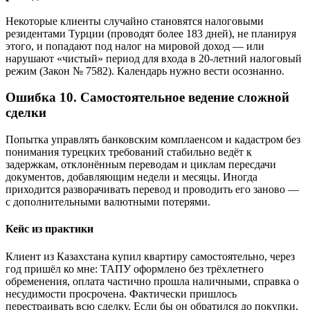
Некоторые клиенты случайно становятся налоговыми
резидентами Турции (проводят более 183 дней), не планируя
этого, и попадают под налог на мировой доход — или
нарушают «чистый» период для входа в 20-летний налоговый
режим (Закон № 7582). Календарь нужно вести осознанно.
Ошибка 10. Самостоятельное ведение сложной
сделки
Попытка управлять банковским комплаенсом и кадастром без
понимания турецких требований стабильно ведёт к
задержкам, отклонённым переводам и циклам пересдачи
документов, добавляющим недели и месяцы. Иногда
приходится разворачивать перевод и проводить его заново —
с дополнительными валютными потерями.
Кейс из практики
Клиент из Казахстана купил квартиру самостоятельно, через
год пришёл ко мне: ТАПУ оформлено без трёхлетнего
обременения, оплата частично прошла наличными, справка о
несудимости просрочена. Фактически пришлось
перестраивать всю сделку. Если бы он обратился до покупки,