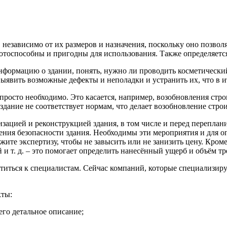
 независимо от их размеров и назначения, поскольку оно позвол
ботоспособны и пригодны для использования.
Также определяется
нформацию о здании, понять, нужно ли проводить косметически
явить возможные дефекты и неполадки и устранить их, что в ит
просто необходимо. Это касается, например, возобновления стро
о здание не соответствует нормам, что делает возобновление стр
зацией и реконструкцией здания, в том числе и перед переплани
ения безопасности здания. Необходимы эти мероприятия и для о
кажите экспертизу, чтобы не завысить или не занизить цену. Кро
и т. д. – это помогает определить нанесённый ущерб и объём тр
атиться к специалистам. Сейчас компаний, которые специализир
кты:
го детальное описание;