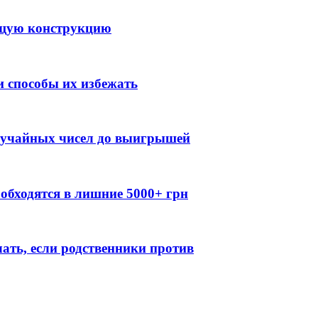
ящую конструкцию
 способы их избежать
случайных чисел до выигрышей
обходятся в лишние 5000+ грн
лать, если родственники против