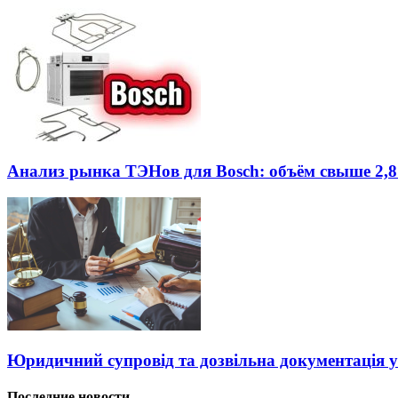
Анализ рынка ТЭНов для Bosch: объём свыше 2,8
Юридичний супровід та дозвільна документація у
Последние новости