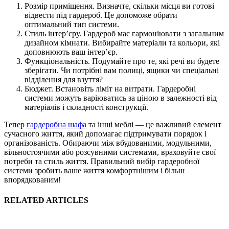
Розмір приміщення. Визначте, скільки місця ви готові
відвести під гардероб. Це допоможе обрати
оптимальний тип системи.
Стиль інтер’єру. Гардероб має гармоніювати з загальним
дизайном кімнати. Вибирайте матеріали та кольори, які
доповнюють ваш інтер’єр.
Функціональність. Подумайте про те, які речі ви будете
зберігати. Чи потрібні вам полиці, ящики чи спеціальні
відділення для взуття?
Бюджет. Встановіть ліміт на витрати. Гардеробні
системи можуть варіюватись за ціною в залежності від
матеріалів і складності конструкції.
Тепер
гардеробна шафа
та інші меблі — це важливий елемент
сучасного життя, який допомагає підтримувати порядок і
організованість. Обираючи між вбудованими, модульними,
вільностоячими або розсувними системами, враховуйте свої
потреби та стиль життя. Правильний вибір гардеробної
системи зробить ваше життя комфортнішим і більш
впорядкованим!
RELATED ARTICLES