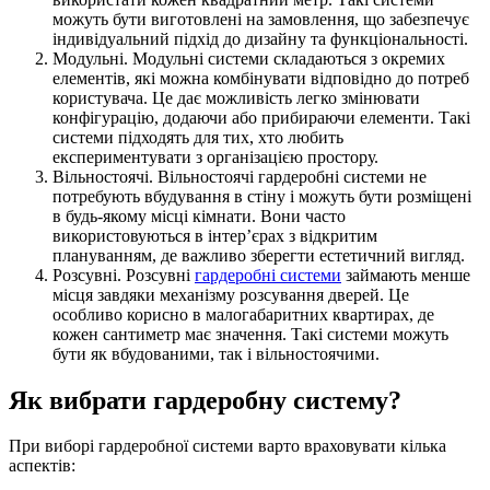
можуть бути виготовлені на замовлення, що забезпечує
індивідуальний підхід до дизайну та функціональності.
Модульні. Модульні системи складаються з окремих
елементів, які можна комбінувати відповідно до потреб
користувача. Це дає можливість легко змінювати
конфігурацію, додаючи або прибираючи елементи. Такі
системи підходять для тих, хто любить
експериментувати з організацією простору.
Вільностоячі. Вільностоячі гардеробні системи не
потребують вбудування в стіну і можуть бути розміщені
в будь-якому місці кімнати. Вони часто
використовуються в інтер’єрах з відкритим
плануванням, де важливо зберегти естетичний вигляд.
Розсувні. Розсувні
гардеробні системи
займають менше
місця завдяки механізму розсування дверей. Це
особливо корисно в малогабаритних квартирах, де
кожен сантиметр має значення. Такі системи можуть
бути як вбудованими, так і вільностоячими.
Як вибрати гардеробну систему?
При виборі гардеробної системи варто враховувати кілька
аспектів: