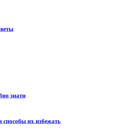
оветы
бно знати
 способы их избежать