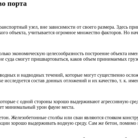
во порта
анспортный узел, вне зависимости от своего размера.
Здесь при
кого объекта, учитывается огромное множество факторов. Но нач
ько экономическую целесообразность построение объекта именн
акие суда смогут пришвартоваться, каков объем принимаемых грузо
водных и надводных течений, которые могут существенно осложн
кже исследуется состав донных отложений и их качество, т. к. и
торые с одной стороны хорошо выдерживают агрессивную среду 
есет минимальный урон фауне места.
етон. Железобетонные столбы или сваи являются стояком конст
кции хорошо выдерживать водную среду. Сам же бетон, помимо 