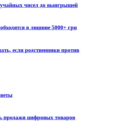
случайных чисел до выигрышей
обходятся в лишние 5000+ грн
лать, если родственники против
оветы
ть продажи цифровых товаров