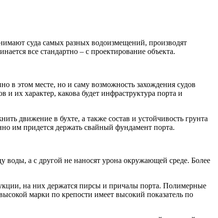
нимают суда самых разных водоизмещений, производят
инается все стандартно – с проектирование объекта.
о в этом месте, но и саму возможность захождения судов
в и их характер, какова будет инфраструктура порта и
ить движение в бухте, а также состав и устойчивость грунта
менно им придется держать свайный фундамент порта.
воды, а с другой не наносят урона окружающей среде. Более
рукции, на них держатся пирсы и причалы порта. Полимерные
высокой марки по крепости имеет высокий показатель по