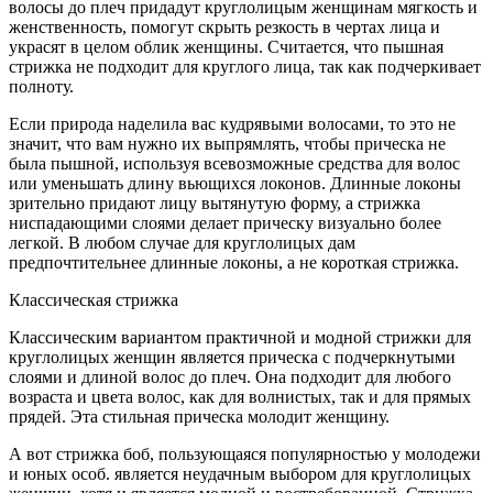
волосы до плеч придадут круглолицым женщинам мягкость и
женственность, помогут скрыть резкость в чертах лица и
украсят в целом облик женщины. Считается, что пышная
стрижка не подходит для круглого лица, так как подчеркивает
полноту.
Если природа наделила вас кудрявыми волосами, то это не
значит, что вам нужно их выпрямлять, чтобы прическа не
была пышной, используя всевозможные средства для волос
или уменьшать длину вьющихся локонов. Длинные локоны
зрительно придают лицу вытянутую форму, а стрижка
ниспадающими слоями делает прическу визуально более
легкой. В любом случае для круглолицых дам
предпочтительнее длинные локоны, а не короткая стрижка.
Классическая стрижка
Классическим вариантом практичной и модной стрижки для
круглолицых женщин является прическа с подчеркнутыми
слоями и длиной волос до плеч. Она подходит для любого
возраста и цвета волос, как для волнистых, так и для прямых
прядей. Эта стильная прическа молодит женщину.
А вот стрижка боб, пользующаяся популярностью у молодежи
и юных особ. является неудачным выбором для круглолицых