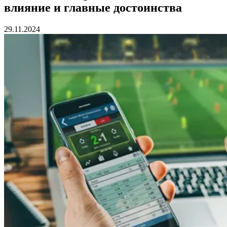
влияние и главные достоинства
29.11.2024