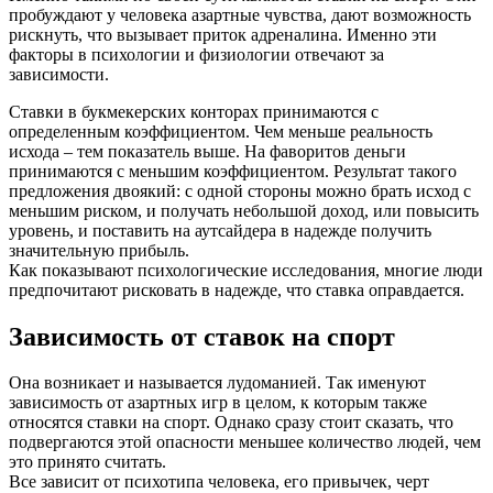
пробуждают у человека азартные чувства, дают возможность
рискнуть, что вызывает приток адреналина. Именно эти
факторы в психологии и физиологии отвечают за
зависимости.
Ставки в букмекерских конторах принимаются с
определенным коэффициентом. Чем меньше реальность
исхода – тем показатель выше. На фаворитов деньги
принимаются с меньшим коэффициентом. Результат такого
предложения двоякий: с одной стороны можно брать исход с
меньшим риском, и получать небольшой доход, или повысить
уровень, и поставить на аутсайдера в надежде получить
значительную прибыль.
Как показывают психологические исследования, многие люди
предпочитают рисковать в надежде, что ставка оправдается.
Зависимость от ставок на спорт
Она возникает и называется лудоманией. Так именуют
зависимость от азартных игр в целом, к которым также
относятся ставки на спорт. Однако сразу стоит сказать, что
подвергаются этой опасности меньшее количество людей, чем
это принято считать.
Все зависит от психотипа человека, его привычек, черт