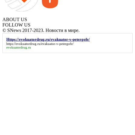
ABOUT US
FOLLOW US
© SNews 2017-2023. Новости в мире.
Https://evokuatordrug.ru/evakuator-v-petergofe/
https://evokuatordrug.ru/evakuator-v-petergofe/
evokuatordrug.ru