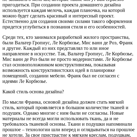
пригодиться. При создании проекта домашнего дизайна
используется каждая мелочь, каждая планочка, на которой
можно будет сделать красивый и интересный проект.
Естественно для создания своими силами такого оформления
придется углубиться в познания стиля и его особенностей.
Среди тех, кто занимался разработкой жилого пространства,
были Вальтер Гропиус, Ле Корбюзье, Мис ванн де Роэ, Франк
и другие. Каждый из них представлял то или иное
направление в искусстве. Так, Вальтер Гропиус, Ле Корбюзье,
Мис ванн де Роэ были не просто модернистами. Ле Корбюзье
стал основоположником конструктивизма, показывая
возможность конструктивистских идей в планировке
помещений, создании мебели. Франк был не согласен с
идеями Ле Корбюзье.
Какой стиль основа дизайна?
По мысли Франка, основой дизайна должен стать мягкий
стиль, который проявляется в большом количестве тканей и
подушек. Однако многие с ним были не согласны. Новые
материалы не всегда могли использовать ткань, да и не
требовалось тканевой основы. Ткани и подушки напоминали
прошлое – технологии шли вперед и оглядываться на прошлое
не хотели. За свое пристрастие к мягким креслам, подушкам,