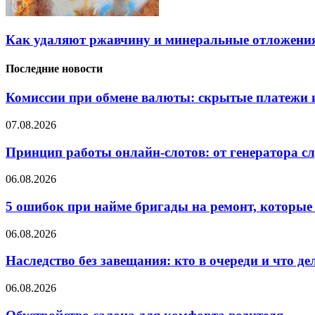
Как удаляют ржавчину и минеральные отложения
Последние новости
Комиссии при обмене валюты: скрытые платежи и
07.08.2026
Принцип работы онлайн-слотов: от генератора 
06.08.2026
5 ошибок при найме бригады на ремонт, которые 
06.08.2026
Наследство без завещания: кто в очереди и что де
06.08.2026