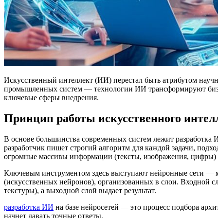
Искусственный интеллект (ИИ) перестал быть атрибутом науч
промышленных систем — технологии ИИ трансформируют бизнес
ключевые сферы внедрения.
Принцип работы искусственного интел
В основе большинства современных систем лежит разработка И
разработчик пишет строгий алгоритм для каждой задачи, подхо
огромные массивы информации (тексты, изображения, цифры) д
Ключевым инструментом здесь выступают нейронные сети — ма
(искусственных нейронов), организованных в слои. Входной с
текстуры), а выходной слой выдает результат.
разработка ИИ
на базе нейросетей — это процесс подбора архи
начнет давать точные ответы.