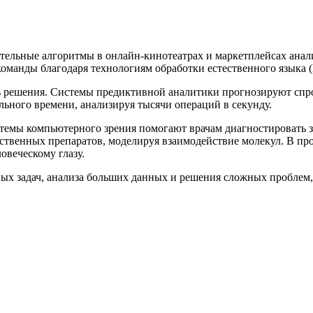
тельные алгоритмы в онлайн-кинотеатрах и маркетплейсах ана
команды благодаря технологиям обработки естественного языка 
решения. Системы предиктивной аналитики прогнозируют спрос 
ьного времени, анализируя тысячи операций в секунду.
стемы компьютерного зрения помогают врачам диагностировать з
арственных препаратов, моделируя взаимодействие молекул. В 
овеческому глазу.
х задач, анализа больших данных и решения сложных проблем,