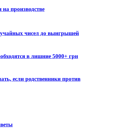
 на производстве
случайных чисел до выигрышей
обходятся в лишние 5000+ грн
лать, если родственники против
оветы