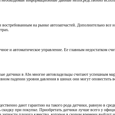
ть необходимые информационные данные непосредственно испол
 востребованным на рынке автозапчастей. Дополнительно все н
трах.
учное и автоматическое управление. Ее главным недостатком сч
ные датчики в Abs многие автовладельцы считают успешным мар
вном падении уровня давления в шинах они могут оповестить во
ственно дают гарантию на такого рода датчики, равную в сред
 скидку при покупке. Приобретать датчики лучше всего у офици
запчасти плохого качества, которые в скором времени выйдут из