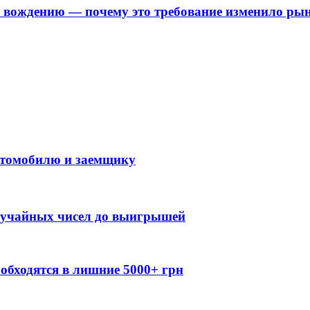
о вождению — почему это требование изменило ры
автомобилю и заемщику
случайных чисел до выигрышей
обходятся в лишние 5000+ грн