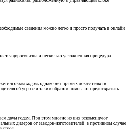
ьзуя радиосвязь, расположенную в управляющем блоке
еобходимые сведения можно легко и просто получать в онлайн
итается дороговизна и несколько усложненная процедура
кетинговым ходом, однако нет прямых доказательств
дителя об угрозе и таким образом помогают предотвратить
нем двум годам. При этом многие из них рекомендуют
альных дилеров от заводов-изготовителей, в противном случае
 строя.