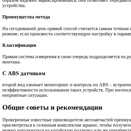
образом надежно зафиксировавшись, они позволяют передава
устройства.
Преимущества метода
На сегодняшний день прямой способ считается самым точным и
режиме, если произвести соответствующую настройку в параме
Классификация
Прямая система измерения в свою очередь подразделяется на р
монтажа.
С ABS датчиком
второй вид означает мониторинг и контроль по ABS – встроен
неэффективности использования таких устройств. При интенси
неприятные ситуации.
Общие советы и рекомендации
Проверенные известные производители автозапчастей преимуще
присмотреться к сезонным комплектам заранее, чтобы получить
можно натолкнуться на китайскую подделку или же приобрести 