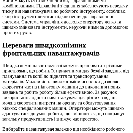
Вони можуть бути механічними, гідравлічними чи
комбінованими. Гідравлічні з’єднання забезпечують передачу
тиску від навантажувача до робочого інструменту, особливо,
якщо інструмент вимагає підключення до гідравлічної
системи. Система управління дозволяє оператору легко та
швидко змінювати інструменти, керуючи ними за допомогою
простих рухів.
Переваги швидкознімних
фронтальних навантажувачів
Швидкознімні навантажувачі можуть працювати з різними
пристроями, що робить їх придатними для безлічі завдань, від
планування та копії до підняття та транспортування
матеріалів. Можливість швидкої зміни оснастки дозволяє
скоротити час на підготовку машини до виконання нових
завдань та робить роботу більш ефективною. За рахунок
використання одного навантажувача для різних завдань
можна скоротити витрати на оренду та обслуговування
кількох спеціалізованих машин. Оператори можуть швидко
адаптуватися до умов роботи, що змінюються, що покращує
загальну продуктивність і знижує час простою.
Вибирайте навантажувач залежно від необхідного робочого