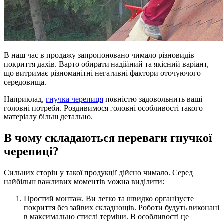
В наш час в продажу запропоновано чимало різновидів
покриття дахів. Варто обирати надійний та якісний варіант,
що витримає різноманітні негативні фактори оточуючого
середовища.
Наприклад,
гнучка черепиця
повністю задовольнить ваші
головні потреби. Роздивимося головні особливості такого
матеріалу більш детально.
В чому складаються переваги гнучкої
черепиці?
Сильних сторін у такої продукції дійсно чимало. Серед
найбільш важливих моментів можна виділити:
Простий монтаж. Ви легко та швидко організуєте
покриття без зайвих складнощів. Роботи будуть виконані
в максимально стислі терміни. В особливості це