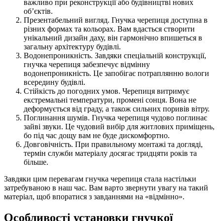
важливо при реконструкції або будівництві нових
об’єктів.
Презентабельний вигляд. Гнучка черепиця доступна в
різних формах та кольорах. Вам вдасться створити
унікальний дизайн даху, він гармонічно впишеться в
загальну архітектуру будівлі.
Водонепроникність. Завдяки спеціальній конструкції,
гнучка черепиця забезпечує відмінну
водонепроникність. Це запобігає потраплянню вологи
всередину будівлі.
Стійкість до погодних умов. Черепиця витримує
екстремальні температури, промені сонця. Вона не
деформується від граду, а також сильних поривів вітру.
Поглинання шумів. Гнучка черепиця чудово поглинає
зайві звуки. Це чудовий вибір для житлових приміщень,
бо під час дощу вам не буде дискомфортно.
Довговічність. При правильному монтажі та догляді,
термін служби матеріалу досягає тридцяти років та
більше.
Завдяки цим перевагам гнучка черепиця стала настільки
затребуваною в наш час. Вам варто звернути увагу на такий
матеріал, щоб впоратися з завданнями на «відмінно».
Особливості установки гнучкої