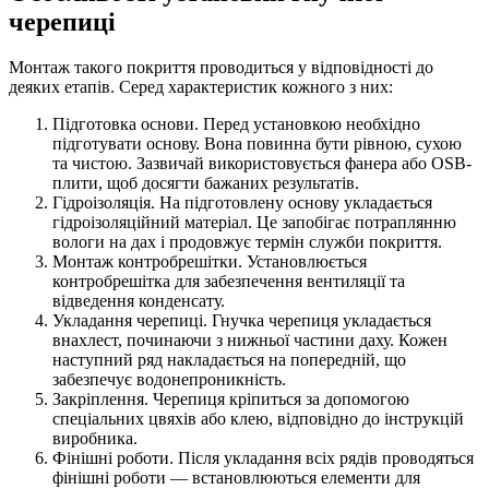
черепиці
Монтаж такого покриття проводиться у відповідності до
деяких етапів. Серед характеристик кожного з них:
Підготовка основи. Перед установкою необхідно
підготувати основу. Вона повинна бути рівною, сухою
та чистою. Зазвичай використовується фанера або OSB-
плити, щоб досягти бажаних результатів.
Гідроізоляція. На підготовлену основу укладається
гідроізоляційний матеріал. Це запобігає потраплянню
вологи на дах і продовжує термін служби покриття.
Монтаж контробрешітки. Установлюється
контробрешітка для забезпечення вентиляції та
відведення конденсату.
Укладання черепиці. Гнучка черепиця укладається
внахлест, починаючи з нижньої частини даху. Кожен
наступний ряд накладається на попередній, що
забезпечує водонепроникність.
Закріплення. Черепиця кріпиться за допомогою
спеціальних цвяхів або клею, відповідно до інструкцій
виробника.
Фінішні роботи. Після укладання всіх рядів проводяться
фінішні роботи — встановлюються елементи для