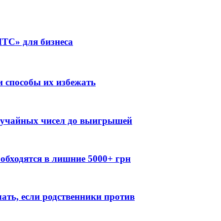
ТС» для бизнеса
 способы их избежать
случайных чисел до выигрышей
обходятся в лишние 5000+ грн
лать, если родственники против