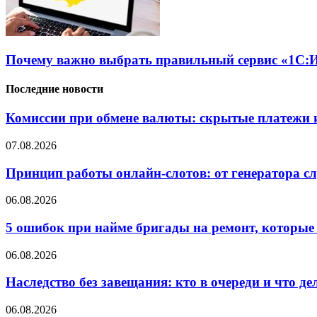
Почему важно выбрать правильный сервис «1С:И
Последние новости
Комиссии при обмене валюты: скрытые платежи и
07.08.2026
Принцип работы онлайн-слотов: от генератора 
06.08.2026
5 ошибок при найме бригады на ремонт, которые 
06.08.2026
Наследство без завещания: кто в очереди и что де
06.08.2026