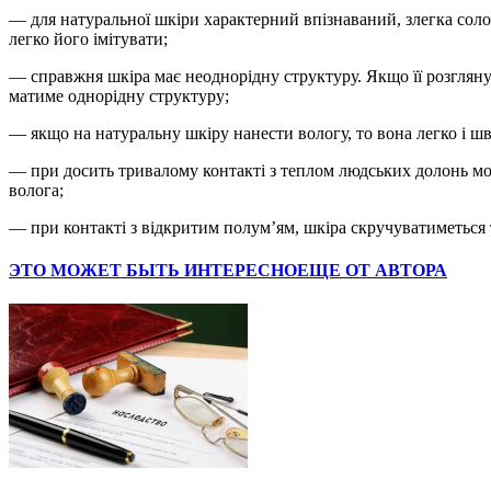
— для натуральної шкіри характерний впізнаваний, злегка сол
легко його імітувати;
— справжня шкіра має неоднорідну структуру. Якщо її розглянут
матиме однорідну структуру;
— якщо на натуральну шкіру нанести вологу, то вона легко і шви
— при досить тривалому контакті з теплом людських долонь мож
волога;
— при контакті з відкритим полум’ям, шкіра скручуватиметься т
ЭТО МОЖЕТ БЫТЬ ИНТЕРЕСНО
ЕЩЕ ОТ АВТОРА