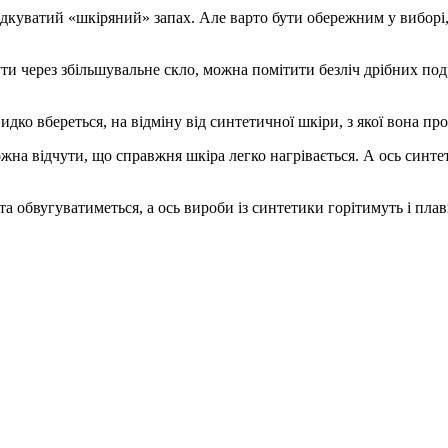
одкуватий «шкіряний» запах. Але варто бути обережним у виборі
и через збільшувальне скло, можна помітити безліч дрібних подр
дко вбереться, на відміну від синтетичної шкіри, з якої вона про
на відчути, що справжня шкіра легко нагрівається. А ось синте
а обвугуватиметься, а ось вироби із синтетики горітимуть і пла