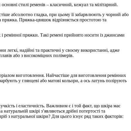
и основні стилі ременів – класичний, кежуал та мілітарний.
астіше абсолютно гладка, при цьому її забарвлюють у чорний або
а пряжка. Пряжка-цвяшок відрізняється простотою та
к і ремінної пряжки. Такі ремені прийнято носити із джинсами
ни легкі, надійні та практичні у своєму використанні, адже
лавів або з високоміцних полімерів.
матеріалом виготовлення. Найчастіше для виготовлення ремінних
фарбують у глянцеві або матові кольори, а ось латунь полірують
чкість і еластичність. Важливим є і той факт, що шкіра має
 натуральній шкірі з’являються дрібні потертості та
ріб з натуральної шкіри? Для цього існує ряд таких факторів: