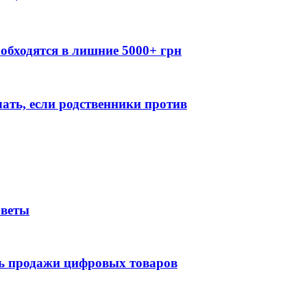
обходятся в лишние 5000+ грн
лать, если родственники против
оветы
ть продажи цифровых товаров