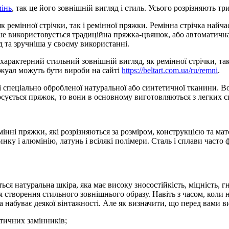
мінь
, так це його зовнішній вигляд і стиль. Усього розрізняють тр
 ремінної стрічки, так і ремінної пряжки. Ремінна стрічка найч
іше використовується традиційна пряжка-цвяшок, або автоматичн
 та зручніша у своєму використанні.
х характерний стильний зовнішній вигляд, як ремінної стрічки, та
жуал можуть бути вироби на сайті
https://beltart.com.ua/ru/remni
.
 спеціально обробленої натуральної або синтетичної тканини. Во
ується пряжок, то вони в основному виготовляються з легких сп
ремінні пряжки, які розрізняються за розміром, конструкцією та 
ку і алюмінію, латунь і всілякі полімери. Сталь і сплави часто 
я натуральна шкіра, яка має високу зносостійкість, міцність, гну
створення стильного зовнішнього образу. Навіть з часом, коли на
 набуває деякої вінтажності. Але як визначити, що перед вами ви
етичних замінників;