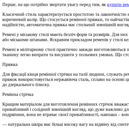
Перше, на що потрібно звертати увагу перед тим, як
купити ре
Класичний стиль характеризується простотою та лаконічністю як
коричневий колір. Що стосується ремінної пряжки, то найчаст
надійністю, автоматична пряжка має стильний зовнішній вигляд
Ремені у міському стилі мають безліч форм та розмірів. Для ни
або міськими штанами. Яскравим прикладом ременів у стилі ке
Ремені в мілітарному стилі практично завжди виготовляються зі
тканину легко випрати та висушити у польових умовах. Що стос
Пряжка
Для фіксації кінця ремінної стрічки на талії людини, служать 
пряжок використовується нержавіюча сталь, сплави на основі цин
до дзеркального блиску.
Ремінна стрічка
Кращим матеріалом для виготовлення ремінних стрічок вважаєтьс
привабливий і солідний зовнішній вигляд, що дуже важливо для 
подряпини, вона не втрачає своєї привабливості, навпаки – вона
— натуральна шкіра має більш високу вагу на відміну від синт