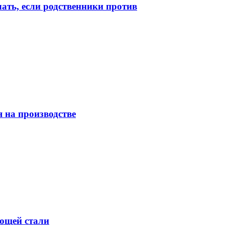
лать, если родственники против
 на производстве
ющей стали