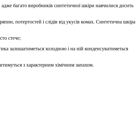
, адже багато виробників синтетичної шкіри навчилися досить
япин, потертостей і слідів від укусів комах. Синтетична шкіра
сто стече;
тика залишатиметься холодною і на ній конденсуватиметься
витимуться з характерним хімічним запахом.