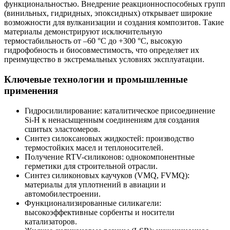
функциональностью. Внедрение реакционноспособных групп
(винильных, гидридных, эпоксидных) открывает широкие
возможности для вулканизации и создания композитов. Такие
материалы демонстрируют исключительную
термостабильность от –60 °C до +300 °C, высокую
гидрофобность и биосовместимость, что определяет их
преимущество в экстремальных условиях эксплуатации.
Ключевые технологии и промышленные
применения
Гидросилилирование: каталитическое присоединение
Si-H к ненасыщенным соединениям для создания
сшитых эластомеров.
Синтез силоксановых жидкостей: производство
термостойких масел и теплоносителей.
Получение RTV-силиконов: однокомпонентные
герметики для строительной отрасли.
Синтез силиконовых каучуков (VMQ, FVMQ):
материалы для уплотнений в авиации и
автомобилестроении.
Функционализированные силикагели:
высокоэффективные сорбенты и носители
катализаторов.