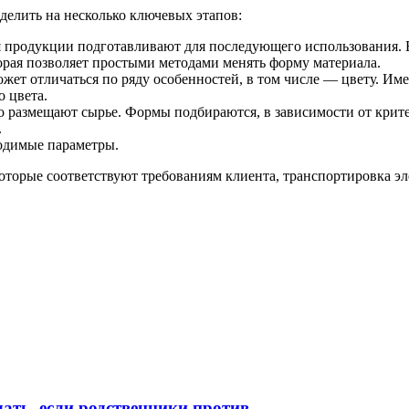
зделить на несколько ключевых этапов:
ия продукции подготавливают для последующего использования.
торая позволяет простыми методами менять форму материала.
жет отличаться по ряду особенностей, в том числе — цвету. Им
о цвета.
 размещают сырье. Формы подбираются, в зависимости от критер
.
одимые параметры.
торые соответствуют требованиям клиента, транспортировка эл
лать, если родственники против