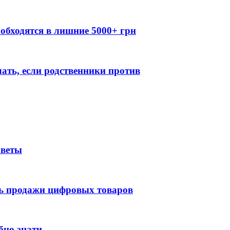
обходятся в лишние 5000+ грн
лать, если родственники против
оветы
ть продажи цифровых товаров
бно знати