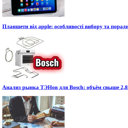
Планшети від apple: особливості вибору та порад
Анализ рынка ТЭНов для Bosch: объём свыше 2,8