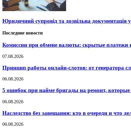
Юридичний супровід та дозвільна документація у
Последние новости
Комиссии при обмене валюты: скрытые платежи и
07.08.2026
Принцип работы онлайн-слотов: от генератора 
06.08.2026
5 ошибок при найме бригады на ремонт, которые 
06.08.2026
Наследство без завещания: кто в очереди и что де
06.08.2026