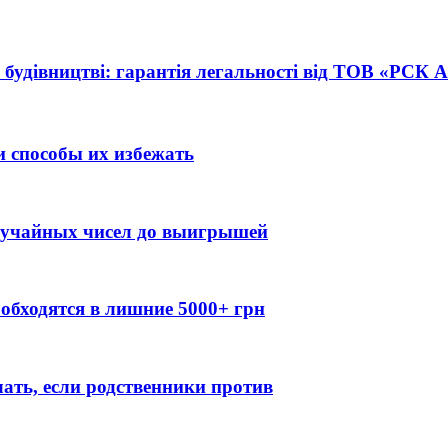
 будівництві: гарантія легальності від ТОВ «РСК
 способы их избежать
случайных чисел до выигрышей
обходятся в лишние 5000+ грн
лать, если родственники против