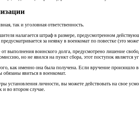
лизации
ная, так и уголовная ответственность.
шителя налагается штраф в размере, предусмотренном действую
 предусматривается за неявку в военкомат по повестке (это мож
 от выполнения воинского долга, предусмотрено лишение свободы
омиссию, но не явился на пункт сбора, этот поступок является 
того, как именно она была получена. Если вручение произошло 
ы обязаны явиться в военкомат.
дуры установления личности, вы можете действовать на свое ус
к и во втором случае.