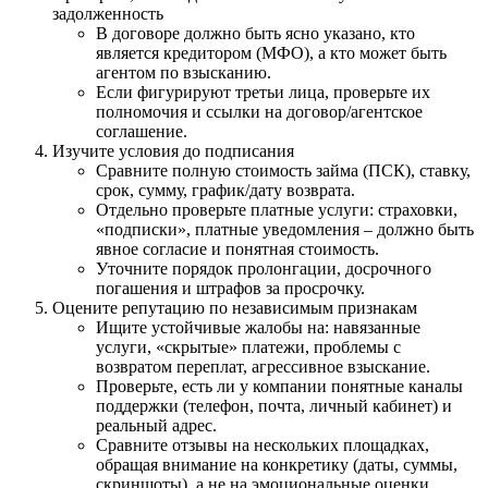
задолженность
В договоре должно быть ясно указано, кто
является кредитором (МФО), а кто может быть
агентом по взысканию.
Если фигурируют третьи лица, проверьте их
полномочия и ссылки на договор/агентское
соглашение.
Изучите условия до подписания
Сравните полную стоимость займа (ПСК), ставку,
срок, сумму, график/дату возврата.
Отдельно проверьте платные услуги: страховки,
«подписки», платные уведомления – должно быть
явное согласие и понятная стоимость.
Уточните порядок пролонгации, досрочного
погашения и штрафов за просрочку.
Оцените репутацию по независимым признакам
Ищите устойчивые жалобы на: навязанные
услуги, «скрытые» платежи, проблемы с
возвратом переплат, агрессивное взыскание.
Проверьте, есть ли у компании понятные каналы
поддержки (телефон, почта, личный кабинет) и
реальный адрес.
Сравните отзывы на нескольких площадках,
обращая внимание на конкретику (даты, суммы,
скриншоты), а не на эмоциональные оценки.