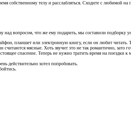
емя собственному телу и расслабляться. Сходите с любимой на п
у над вопросом, что же ему подарить, мы составили подборку у
айфон, планшет или электронную книгу, если он любит читать. 
считаются мясные. Хоть звучит это не так романтично, зато го
настоящее спасение. Теперь не нужно тратить время на поездки к 
ень действительно хотел попробовать.
бойтись.