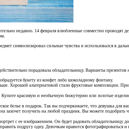
ительно недавно. 14 февраля влюбленные совместно проводят де
ом.
редмет символизировал сильные чувства и использовался в даль
действительно порадовала обладательницу. Варианты презентов 
 обрадуется букету из конфет либо шоколадному фонтану.
ньше. Хорошей альтернативой стали фруктовые композиции. Прия
. Купите красивую и необычную бижутерию или золотые изделия,
кое белье в подарок. Так вы подчеркиваете, что девушка для ва
а захочет получить на любой праздник. Вы можете подобрать ч
ортрет с ее изображением. Он будет радовать обладательницу до
править подругу одну. Девочкам нравится фотографироваться и