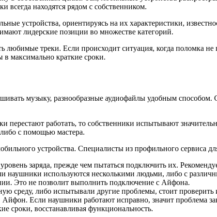
и всегда находятся рядом с собственником.
ные устройства, ориентируясь на их характеристики, известно
имают лидерские позиции во множестве категорий.
 любимые треки. Если происходит ситуация, когда поломка не
ы в максимально краткие сроки.
шивать музыку, разнообразные аудиофайлы удобным способом. С
.
ики перестают работать, то собственники испытывают значитель
 либо с помощью мастера.
обильного устройства. Специалисты из профильного сервиса дл
овень заряда, прежде чем пытаться подключить их. Рекомендует
ли наушники используются несколькими людьми, либо с различны
нии. Это не позволит выполнить подключение с Айфона.
ую среду, либо испытывали другие проблемы, стоит проверить 
в Айфон. Если наушники работают исправно, значит проблема за
кие сроки, восстанавливая функциональность.