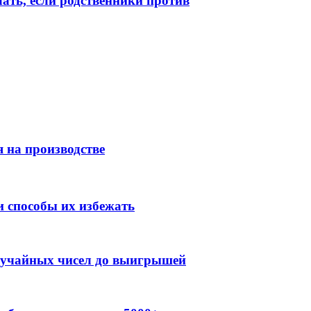
лать, если родственники против
 на производстве
 способы их избежать
случайных чисел до выигрышей