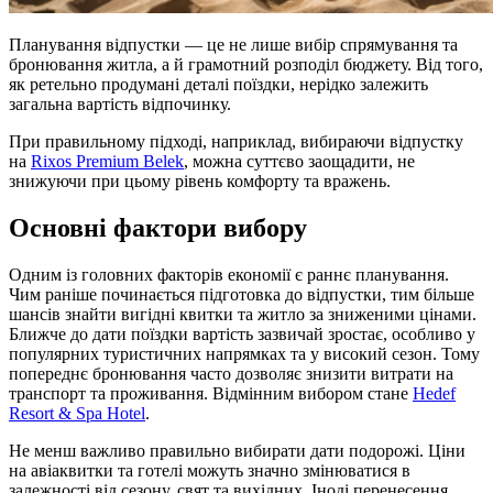
Планування відпустки — це не лише вибір спрямування та
бронювання житла, а й грамотний розподіл бюджету. Від того,
як ретельно продумані деталі поїздки, нерідко залежить
загальна вартість відпочинку.
При правильному підході, наприклад, вибираючи відпустку
на
Rixos Premium Belek
, можна суттєво заощадити, не
знижуючи при цьому рівень комфорту та вражень.
Основні фактори вибору
Одним із головних факторів економії є раннє планування.
Чим раніше починається підготовка до відпустки, тим більше
шансів знайти вигідні квитки та житло за зниженими цінами.
Ближче до дати поїздки вартість зазвичай зростає, особливо у
популярних туристичних напрямках та у високий сезон. Тому
попереднє бронювання часто дозволяє знизити витрати на
транспорт та проживання. Відмінним вибором стане
Hedef
Resort & Spa Hotel
.
Не менш важливо правильно вибирати дати подорожі. Ціни
на авіаквитки та готелі можуть значно змінюватися в
залежності від сезону, свят та вихідних. Іноді перенесення