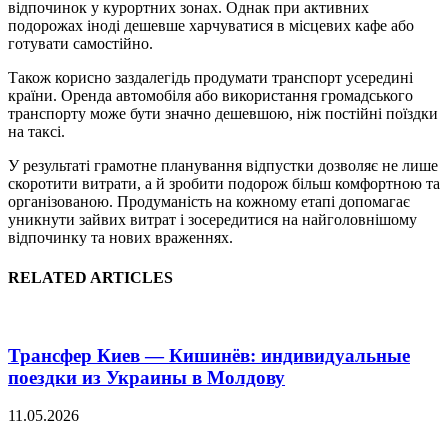
відпочинок у курортних зонах. Однак при активних
подорожах іноді дешевше харчуватися в місцевих кафе або
готувати самостійно.
Також корисно заздалегідь продумати транспорт усередині
країни. Оренда автомобіля або використання громадського
транспорту може бути значно дешевшою, ніж постійні поїздки
на таксі.
У результаті грамотне планування відпустки дозволяє не лише
скоротити витрати, а й зробити подорож більш комфортною та
організованою. Продуманість на кожному етапі допомагає
уникнути зайвих витрат і зосередитися на найголовнішому
відпочинку та нових враженнях.
RELATED ARTICLES
Трансфер Киев — Кишинёв: индивидуальные
поездки из Украины в Молдову
11.05.2026