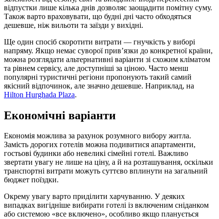
відпустки лише кілька днів дозволяє заощадити помітну суму.
Також варто враховувати, що будні дні часто обходяться
дешевше, ніж вильоти та заїзди у вихідні.
Ще один спосіб скоротити витрати — гнучкість у виборі
напряму. Якщо немає суворої прив’язки до конкретної країни,
можна розглядати альтернативні варіанти зі схожим кліматом
та рівнем сервісу, але доступніші за ціною. Часто менш
популярні туристичні регіони пропонують такий самий
якісний відпочинок, але значно дешевше. Наприклад, на
Hilton Hurghada Plaza
.
Економічні варіанти
Економія можлива за рахунок розумного вибору житла.
Замість дорогих готелів можна подивитися апартаменти,
гостьові будинки або невеликі сімейні готелі. Важливо
звертати увагу не лише на ціну, а й на розташування, оскільки
транспортні витрати можуть суттєво вплинути на загальний
бюджет поїздки.
Окрему увагу варто приділити харчуванню. У деяких
випадках вигідніше вибирати готелі із включеним сніданком
або системою «все включено», особливо якщо планується