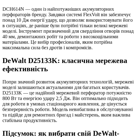
DCH614N — один із найпотужніших акумуляторних
перфораторів бренду. Завдяки системі FlexVolt він забезпечує
понад 10 Дж енергії удару, що дозволяє використовувати його
в ситуаціях, де раніше були потрібні тільки великі мережеві
моделі. Інструмент призначений для свердління отворів понад
40 мм, демонтажних робіт та роботи з високощільними
матеріалами. Це вибір професіоналів, яким потрібна
максимальна сила без дротів і компромісів.
DeWalt D25133K: класична мережева
ефективність
Попри значний розвиток акумуляторних технологій, мережеві
моделі залишаються актуальними для багатьох користувачів.
D25133K — це надійний мережевий перфоратор потужністю
800 Вт та енергією удару 2,5 Дж. Він оптимально підходить
для роботи в умовах стаціонарного живлення, де цінується
безперервність роботи. Модель невибаглива в обслуговуванні
та підійде для ремонтних бригад і майстерень, яким важлива
стабільна продуктивність.
Підсумок: як вибрати свій DeWalt-