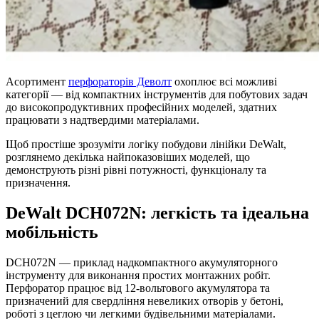
Асортимент
перфораторів Деволт
охоплює всі можливі
категорії — від компактних інструментів для побутових задач
до високопродуктивних професійних моделей, здатних
працювати з надтвердими матеріалами.
Щоб простіше зрозуміти логіку побудови лінійки DeWalt,
розглянемо декілька найпоказовіших моделей, що
демонструють різні рівні потужності, функціоналу та
призначення.
DeWalt DCH072N: легкість та ідеальна
мобільність
DCH072N — приклад надкомпактного акумуляторного
інструменту для виконання простих монтажних робіт.
Перфоратор працює від 12-вольтового акумулятора та
призначений для свердління невеликих отворів у бетоні,
роботі з цеглою чи легкими будівельними матеріалами.