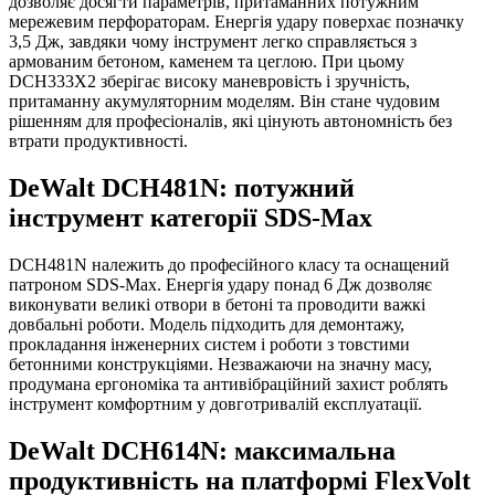
дозволяє досягти параметрів, притаманних потужним
мережевим перфораторам. Енергія удару поверхає позначку
3,5 Дж, завдяки чому інструмент легко справляється з
армованим бетоном, каменем та цеглою. При цьому
DCH333X2 зберігає високу маневровість і зручність,
притаманну акумуляторним моделям. Він стане чудовим
рішенням для професіоналів, які цінують автономність без
втрати продуктивності.
DeWalt DCH481N: потужний
інструмент категорії SDS-Max
DCH481N належить до професійного класу та оснащений
патроном SDS-Max. Енергія удару понад 6 Дж дозволяє
виконувати великі отвори в бетоні та проводити важкі
довбальні роботи. Модель підходить для демонтажу,
прокладання інженерних систем і роботи з товстими
бетонними конструкціями. Незважаючи на значну масу,
продумана ергономіка та антивібраційний захист роблять
інструмент комфортним у довготривалій експлуатації.
DeWalt DCH614N: максимальна
продуктивність на платформі FlexVolt