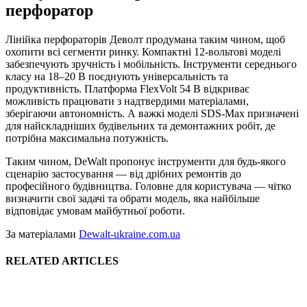
перфоратор
Лінійка перфораторів Деволт продумана таким чином, щоб
охопити всі сегменти ринку. Компактні 12-вольтові моделі
забезпечують зручність і мобільність. Інструменти середнього
класу на 18–20 В поєднують універсальність та
продуктивність. Платформа FlexVolt 54 В відкриває
можливість працювати з надтвердими матеріалами,
зберігаючи автономність. А важкі моделі SDS-Max призначені
для найскладніших будівельних та демонтажних робіт, де
потрібна максимальна потужність.
Таким чином, DeWalt пропонує інструменти для будь-якого
сценарію застосування — від дрібних ремонтів до
професійного будівництва. Головне для користувача — чітко
визначити свої задачі та обрати модель, яка найбільше
відповідає умовам майбутньої роботи.
За матеріалами
Dewalt-ukraine.com.ua
RELATED ARTICLES