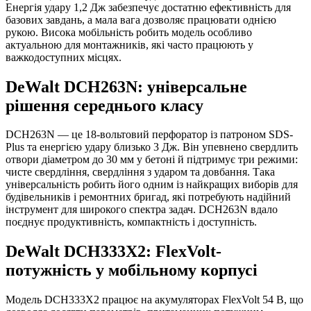
Енергія удару 1,2 Дж забезпечує достатню ефективність для
базових завдань, а мала вага дозволяє працювати однією
рукою. Висока мобільність робить модель особливо
актуальною для монтажників, які часто працюють у
важкодоступних місцях.
DeWalt DCH263N: універсальне
рішення середнього класу
DCH263N — це 18-вольтовий перфоратор із патроном SDS-
Plus та енергією удару близько 3 Дж. Він упевнено свердлить
отвори діаметром до 30 мм у бетоні й підтримує три режими:
чисте свердління, свердління з ударом та довбання. Така
універсальність робить його одним із найкращих виборів для
будівельників і ремонтних бригад, які потребують надійний
інструмент для широкого спектра задач. DCH263N вдало
поєднує продуктивність, компактність і доступність.
DeWalt DCH333X2: FlexVolt-
потужність у мобільному корпусі
Модель DCH333X2 працює на акумуляторах FlexVolt 54 В, що