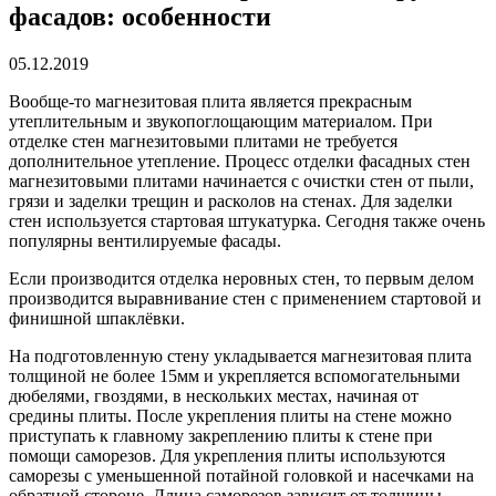
фасадов: особенности
05.12.2019
Вообще-то магнезитовая плита является прекрасным
утеплительным и звукопоглощающим материалом.
При
отделке стен магнезитовыми плитами не требуется
дополнительное утепление. Процесс отделки фасадных стен
магнезитовыми плитами начинается с очистки стен от пыли,
грязи и заделки трещин и расколов на стенах. Для заделки
стен используется стартовая штукатурка. Сегодня также очень
популярны вентилируемые фасады.
Если производится отделка неровных стен, то первым делом
производится выравнивание стен с применением стартовой и
финишной шпаклёвки.
На подготовленную стену укладывается магнезитовая плита
толщиной не более 15мм и укрепляется вспомогательными
дюбелями, гвоздями, в нескольких местах, начиная от
средины плиты. После укрепления плиты на стене можно
приступать к главному закреплению плиты к стене при
помощи саморезов. Для укрепления плиты используются
саморезы с уменьшенной потайной головкой и насечками на
обратной стороне. Длина саморезов зависит от толщины