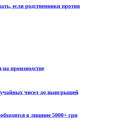
лать, если родственники против
 на производстве
случайных чисел до выигрышей
обходятся в лишние 5000+ грн