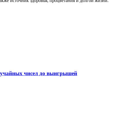
также источник здоровья, процветания и долгой жизни.
случайных чисел до выигрышей