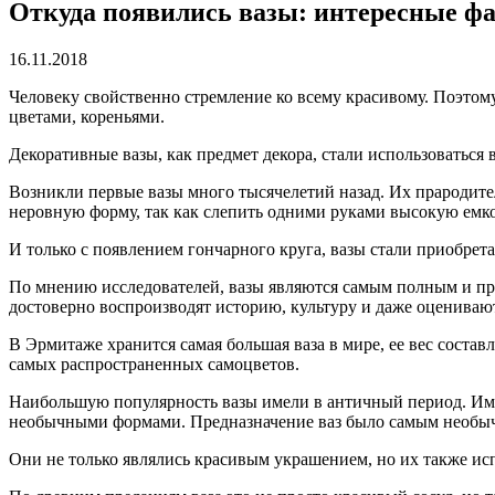
Откуда появились вазы: интересные фа
16.11.2018
Человеку свойственно стремление ко всему красивому.
Поэтому
цветами, кореньями.
Декоративные вазы, как предмет декора, стали использоваться
Возникли первые вазы много тысячелетий назад. Их прародит
неровную форму, так как слепить одними руками высокую емко
И только с появлением гончарного круга, вазы стали приобрет
По мнению исследователей, вазы являются самым полным и пр
достоверно воспроизводят историю, культуру и даже оценивают
В Эрмитаже хранится самая большая ваза в мире, ее вес состав
самых распространенных самоцветов.
Наибольшую популярность вазы имели в античный период. Име
необычными формами. Предназначение ваз было самым необы
Они не только являлись красивым украшением, но их также исп