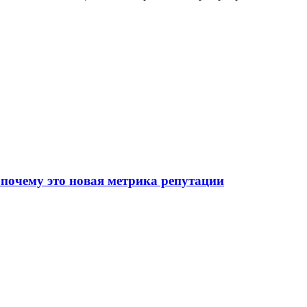
 почему это новая метрика репутации