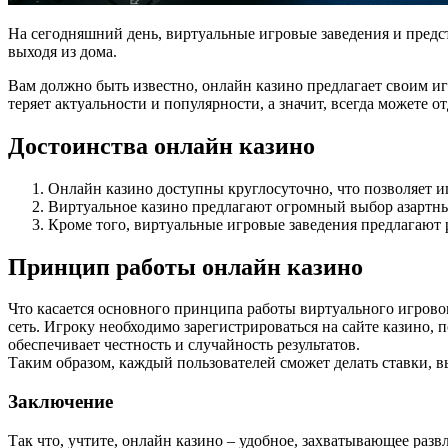
На сегодняшний день, виртуальные игровые заведения и предст
выходя из дома.
Вам должно быть известно, онлайн казино предлагает своим и
теряет актуальности и популярности, а значит, всегда можете о
Достоинства онлайн казино
Онлайн казино доступны круглосуточно, что позволяет иг
Виртуальное казино предлагают огромный выбор азартных
Кроме того, виртуальные игровые заведения предлагают
Принцип работы онлайн казино
Что касается основного принципа работы виртуального игровог
сеть. Игроку необходимо зарегистрироваться на сайте казино, 
обеспечивает честность и случайность результатов.
Таким образом, каждый пользователей сможет делать ставки, в
Заключение
Так что, учтите, онлайн казино – удобное, захватывающее раз