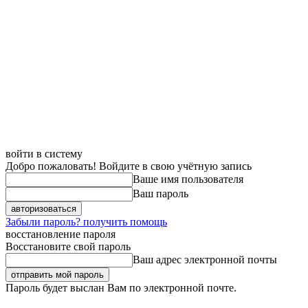
войти в систему
Добро пожаловать! Войдите в свою учётную запись
Ваше имя пользователя
Ваш пароль
Забыли пароль? получить помощь
восстановление пароля
Восстановите свой пароль
Ваш адрес электронной почты
Пароль будет выслан Вам по электронной почте.