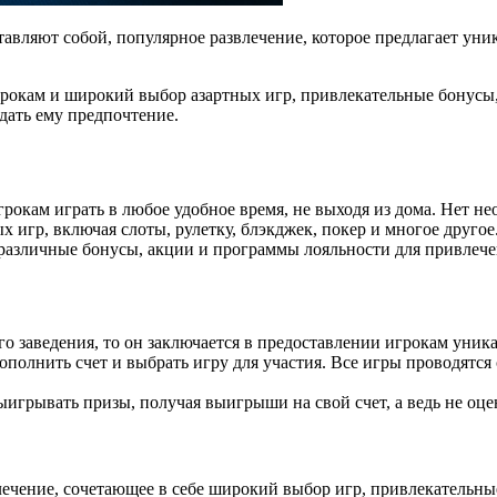
авляют собой, популярное развлечение, которое предлагает уни
грокам и широкий выбор азартных игр, привлекательные бонусы,
тдать ему предпочтение.
рокам играть в любое удобное время, не выходя из дома. Нет нео
 игр, включая слоты, рулетку, блэкджек, покер и многое другое
 различные бонусы, акции и программы лояльности для привлеч
о заведения, то он заключается в предоставлении игрокам уник
пополнить счет и выбрать игру для участия. Все игры проводятся
ыигрывать призы, получая выигрыши на свой счет, а ведь не оце
влечение, сочетающее в себе широкий выбор игр, привлекательны