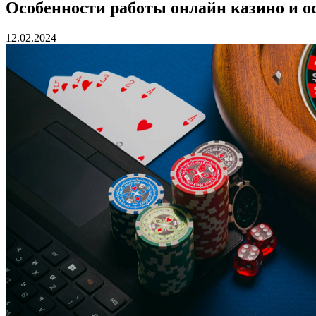
Особенности работы онлайн казино и о
12.02.2024