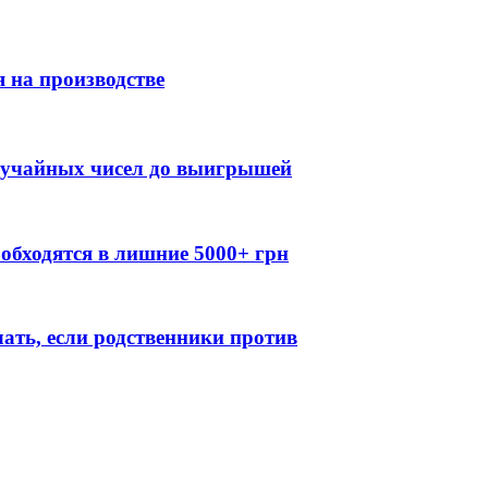
 на производстве
случайных чисел до выигрышей
обходятся в лишние 5000+ грн
лать, если родственники против