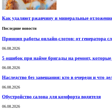
Как удаляют ржавчину и минеральные отложения
Последние новости
Принцип работы онлайн-слотов: от генератора 
06.08.2026
5 ошибок при найме бригады на ремонт, которые 
06.08.2026
Наследство без завещания: кто в очереди и что де
06.08.2026
Обустройство салона для комфорта водителя
06.08.2026