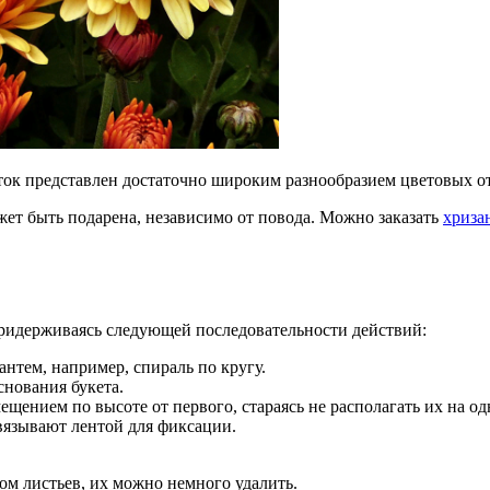
ток представлен достаточно широким разнообразием цветовых о
жет быть подарена, независимо от повода. Можно заказать
хриза
придерживаясь следующей последовательности действий:
антем, например, спираль по кругу.
снования букета.
ением по высоте от первого, стараясь не располагать их на од
бвязывают лентой для фиксации.
ом листьев, их можно немного удалить.