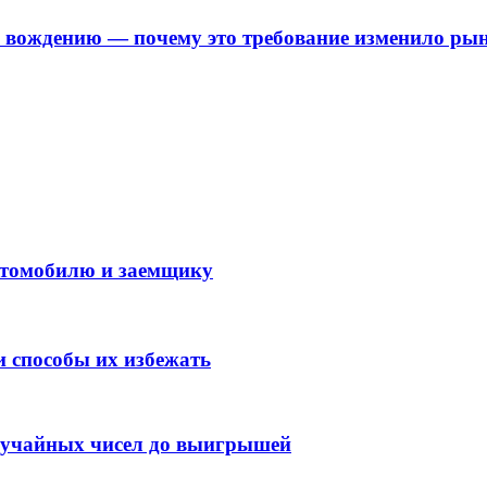
о вождению — почему это требование изменило ры
автомобилю и заемщику
 способы их избежать
случайных чисел до выигрышей