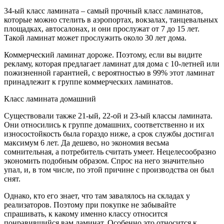
34-ый класс ламината – самый прочный класс ламинатов,
которые можно стелить в аэропортах, вокзалах, танцевальных
площадках, автосалонах, и они прослужат от 7 до 15 лет.
Такой ламинат может прослужить около 30 лет дома.
Коммерческий ламинат дороже. Поэтому, если вы видите
рекламу, которая предлагает ламинат для дома с 10-летней или
пожизненной гарантией, с вероятностью в 99% этот ламинат
принадлежит к группе коммерческих ламинатов.
Класс ламината домашний
Существовали также 21-ый, 22-ой и 23-ый классы ламината.
Они относились к группе домашних, соответственно и их
износостойкость была гораздо ниже, а срок службы достигал
максимум 6 лет. Да дешево, но экономия весьма
сомнительная, а потребитель считать умеет. Нецелесообразно
экономить подобным образом. Спрос на него значительно
упал, и, в том числе, по этой причине с производства он был
снят.
Однако, кто его знает, что там завалялось на складах у
реализаторов. Поэтому при покупке не забывайте
спрашивать, к какому именно классу относится
понравившийся вам ламинат. Особенно это относится к