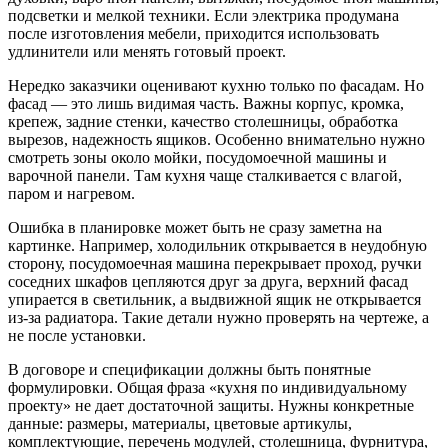
подсветки и мелкой техники. Если электрика продумана
после изготовления мебели, приходится использовать
удлинители или менять готовый проект.
Нередко заказчики оценивают кухню только по фасадам. Но
фасад — это лишь видимая часть. Важны корпус, кромка,
крепеж, задние стенки, качество столешницы, обработка
вырезов, надежность ящиков. Особенно внимательно нужно
смотреть зоны около мойки, посудомоечной машины и
варочной панели. Там кухня чаще сталкивается с влагой,
паром и нагревом.
Ошибка в планировке может быть не сразу заметна на
картинке. Например, холодильник открывается в неудобную
сторону, посудомоечная машина перекрывает проход, ручки
соседних шкафов цепляются друг за друга, верхний фасад
упирается в светильник, а выдвижной ящик не открывается
из-за радиатора. Такие детали нужно проверять на чертеже, а
не после установки.
В договоре и спецификации должны быть понятные
формулировки. Общая фраза «кухня по индивидуальному
проекту» не дает достаточной защиты. Нужны конкретные
данные: размеры, материалы, цветовые артикулы,
комплектующие, перечень модулей, столешница, фурнитура,