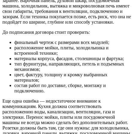
заранее. Варочная панель, духовой шкаф, посудомоечная
машина, холодильник, вытяжка и микроволновая печь имеют
свои габариты, требования к вентиляции, подключению и
зазорам. Если техника покупается позже, есть риск, что она не
подойдет по ширине, глубине или способу установки.
До подписания договора стоит проверить:
финальный чертеж с размерами всех модулей;
расположение мойки, плиты, холодильника и
встроенной техники;
материалы корпуса, фасадов, столешницы и фартука;
тип фурнитуры, направляющих, петель и подъемных
механизмов;
цвет, фактуру, толщину и кромку выбранных
материалов;
состав работ по доставке, сборке, монтажу и
подключению.
Еще одна ошибка — недостаточное внимание к
коммуникациям. Кухня должна соответствовать
расположению воды, канализации, вентиляции, газа и
электрики. Перенос мойки, плиты или посудомоечной
машины не всегда можно сделать без дополнительных работ.
Розетки должны быть там, где они нужны: для холодильника,
духовки, варочной панели, вытяжки, посудомоечной машины,