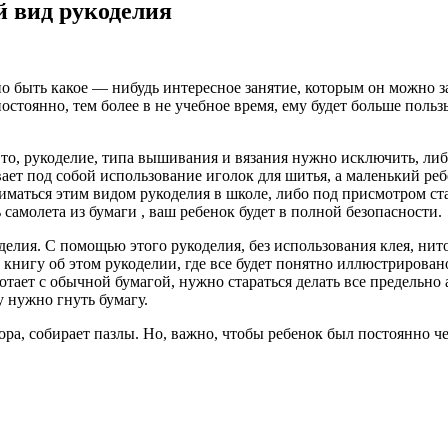
 вид рукоделия
но быть какое — нибудь интересное занятие, которым он можно з
постоянно, тем более в не учебное время, ему будет больше поль
то, рукоделие, типа вышивания и вязания нужно исключить, либо
ет под собой использование иголок для шитья, а маленький ребе
аниматься этим видом рукоделия в школе, либо под присмотром с
ь самолета из бумаги , ваш ребенок будет в полной безопасности.
лия. С помощью этого рукоделия, без использования клея, нит
нигу об этом рукоделии, где все будет понятно иллюстрировано
отает с обычной бумагой, нужно стараться делать все предельно
у нужно гнуть бумагу.
ра, собирает пазлы. Но, важно, чтобы ребенок был постоянно чем