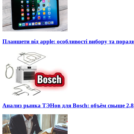
Планшети від apple: особливості вибору та порад
Анализ рынка ТЭНов для Bosch: объём свыше 2,8