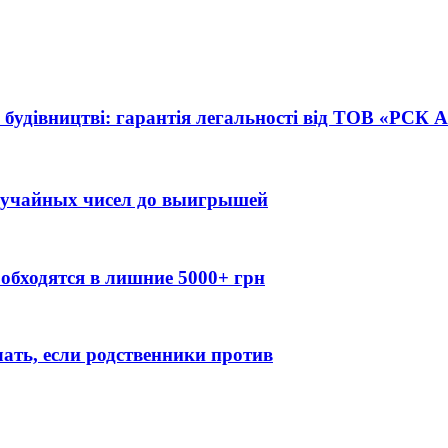
 будівництві: гарантія легальності від ТОВ «РСК
случайных чисел до выигрышей
обходятся в лишние 5000+ грн
лать, если родственники против