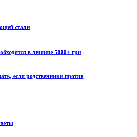
ющей стали
обходятся в лишние 5000+ грн
лать, если родственники против
оветы