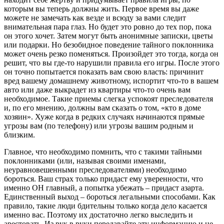
которым вы теперь должны жить. Первое время вы даже
можете не замечать как везде и всюду за вами следит
внимательная пара глаз. Но будет это ровно до тех пор, пока
он этого хочет. Затем могут быть анонимные записки, цветы
или подарки. Но безобидное поведение тайного поклонника
может очень резко поменяться. Произойдет это тогда, когда он
решит, что вы где-то нарушили правила его игры. После этого
он точно попытается показать вам свою власть: причинит
вред вашему домашнему животному, испортит что-то в вашем
авто или даже выкрадет из квартиры что-то очень вам
необходимое. Такие приемы слегка успокоят преследователя
и, по его мнению, должны вам сказать о том, «кто в доме
хозяин». Хуже когда в редких случаях начинаются прямые
угрозы вам (по телефону) или угрозы вашим родным и
близким.
Главное, что необходимо помнить, что с такими тайными
поклонниками (или, называя своими именами,
неуравновешенными преследователями) необходимо
бороться. Ваш страх только придаст ему уверенности, что
именно ОН главный, а попытка убежать – придаст азарта.
Единственный выход – бороться легальными способами. Как
правило, такие люди бдительны только когда дело касается
именно вас. Поэтому их достаточно легко выследить и
арестовать. Из рук в руки передавайте эту информацию и не