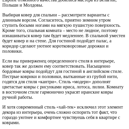
Польши и Молдовы.
Выбирая ковер для спальни – рассмотрите варианты с
длинным ворсом. Согласитесь, приятно зимним утром
ступить босыми ногами на мягкую пушистую поверхность.
Кроме того, спальная комната – место не людное, поэтому
изнашиваться ковер там будет медленнее. В спальной уместен
будет ковер и на стене. Для гостиной подойдет палас, а
коридор сделают уютнее коротковорсовые дорожки и
половики.
Если вы приверженец определенного стиля в интерьере,
ковер так же должен ему соответствовать. Насыщенно
бордовые ковры подойдут для гостиной в английском стиле.
Пестрые коврики и половики, вытканные из грубой нити,
годятся для стиля «кантри». Стиль «модерн» дополнят
цветастые ковры с рисунками ириса, лотоса, лилии. Комнату
в восточном стиле гармонично украсят иранские ковры
ручной работы.
И хотя современный стиль «хай-тек» исключил этот элемент
декора из интерьера, очень сложно оспорить тот факт, что
гораздо уютнее и комфортнее чувствуешь себя в квартире с
коврами.