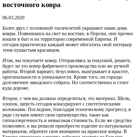
восточного ковра
06.03.2020
Более двух с половиной тысячелетий украшают наши дома
ковры.
Появившись на свет на востоке, в Персии, они прочно
вошли в быт и на территории современной Европы. И
сегодня практически каждый может обогатить свой интерьер
этим пушистым красавцем.
Итак, вы покупаете ковер. Отправляясь за покупкой, решите,
будет ли это ковер фабричного производства или же ручной
работы. Второй вариант, безусловно, выигрывает в красоте,
оригинальности и уникальности. Кроме того, он гораздо
долговечнее заводского собрата. Но соответственно и стоит
куда дороже.
Второе, с чем вы должны определиться, это материал. Шелк,
хлопок, шерсть сегодня конкурируют с синтетическими
волокнами. Последние, благодаря техническому прогрессу, в
ряде случаев имеют свои преимущества, такие как
гипоаллергенность и невысокая стоимость. Если же средства
позволяют, и вы решили приобрести изделие из натуральных
материалов, обратите свое внимание на иранские ковры. В
Европе отменного качества добились мастера из Бельгии,