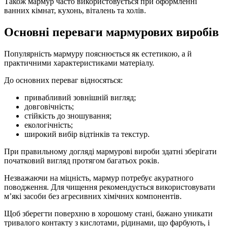
Також мармур часто використовується при оформленні
ванних кімнат, кухонь, віталень та холів.
Основні переваги мармурових виробів
Популярність мармуру пояснюється як естетикою, а й
практичними характеристиками матеріалу.
До основних переваг відносяться:
привабливий зовнішній вигляд;
довговічність;
стійкість до зношування;
екологічність;
широкий вибір відтінків та текстур.
При правильному догляді мармурові вироби здатні зберігати
початковий вигляд протягом багатьох років.
Незважаючи на міцність, мармур потребує акуратного
поводження. Для чищення рекомендується використовувати
м’які засоби без агресивних хімічних компонентів.
Щоб зберегти поверхню в хорошому стані, бажано уникати
тривалого контакту з кислотами, рідинами, що фарбують, і