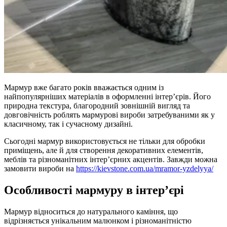
Мармур вже багато років вважається одним із
найпопулярніших матеріалів в оформленні інтер’єрів. Його
природна текстура, благородний зовнішній вигляд та
довговічність роблять мармурові вироби затребуваними як у
класичному, так і сучасному дизайні.
Сьогодні мармур використовується не тільки для обробки
приміщень, але й для створення декоративних елементів,
меблів та різноманітних інтер’єрних акцентів. Завжди можна
замовити вироби на
https://kievstone.com.ua/mramor-yzdelyya/
Особливості мармуру в інтер’єрі
Мармур відноситься до натурального каміння, що
відрізняється унікальним малюнком і різноманітністю