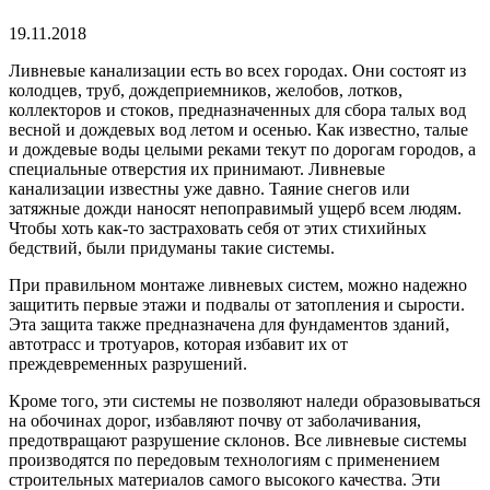
19.11.2018
Ливневые канализации есть во всех городах. Они состоят из
колодцев, труб, дождеприемников, желобов, лотков,
коллекторов и стоков, предназначенных для сбора талых вод
весной и дождевых вод летом и осенью.
Как известно, талые
и дождевые воды целыми реками текут по дорогам городов, а
специальные отверстия их принимают. Ливневые
канализации известны уже давно. Таяние снегов или
затяжные дожди наносят непоправимый ущерб всем людям.
Чтобы хоть как-то застраховать себя от этих стихийных
бедствий, были придуманы такие системы.
При правильном монтаже ливневых систем, можно надежно
защитить первые этажи и подвалы от затопления и сырости.
Эта защита также предназначена для фундаментов зданий,
автотрасс и тротуаров, которая избавит их от
преждевременных разрушений.
Кроме того, эти системы не позволяют наледи образовываться
на обочинах дорог, избавляют почву от заболачивания,
предотвращают разрушение склонов. Все ливневые системы
производятся по передовым технологиям с применением
строительных материалов самого высокого качества. Эти