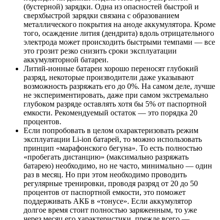
(бустерной) зарядки. Одна из опасностей быстрой и
сверхбыстрой зарядки связана с образованием
металлического покрытия на аноде аккумулятора. Кроме
того, осаждение лития (дендрита) вдоль отрицательного
электрода может происходить быстрыми темпами — все
это грозит резко снизить сроки эксплуатации
аккумуляторной батареи.
Литий-ионные батареи хорошо переносят глубокий
разряд, некоторые производители даже указывают
возможность разряжать его до 0%. На самом деле, лучше
не экспериментировать, даже при самом экстремально
глубоком разряде оставлять хотя бы 5% от паспортной
емкости. Рекомендуемый остаток — это порядка 20
процентов.
Если попробовать в целом охарактеризовать режим
эксплуатации Li-ion батарей, то можно использовать
принцип «марафонского бегуна». То есть полностью
«пробегать дистанцию» (максимально разряжать
батарею) необходимо, но не часто, минимально — один
раз в месяц. Но при этом необходимо проводить
регулярные тренировки, проводя разряд от 20 до 50
процентов от паспортной емкости, это поможет
поддерживать АКБ в «тонусе». Если аккумулятор
долгое время стоит полностью заряженным, то уже
через месяц его характеристики, прежде всего —