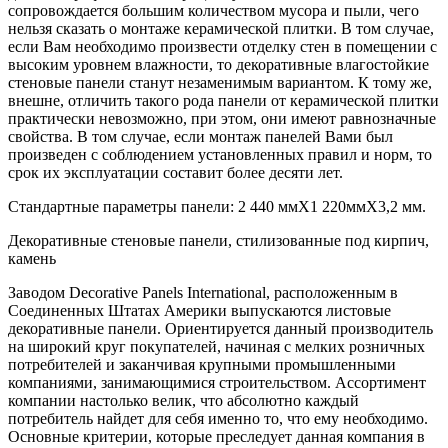
сопровождается большим количеством мусора и пыли, чего
нельзя сказать о монтаже керамической плитки. В том случае,
если Вам необходимо произвести отделку стен в помещении с
высоким уровнем влажности, то декоративные влагостойкие
стеновые панели станут незаменимым вариантом. К тому же,
внешне, отличить такого рода панели от керамической плитки
практически невозможно, при этом, они имеют равнозначные
свойства. В том случае, если монтаж панелей Вами был
произведен с соблюдением установленных правил и норм, то
срок их эксплуатации составит более десяти лет.
Стандартные параметры панели: 2 440 ммХ1 220ммХ3,2 мм.
Декоративные стеновые панели, стилизованные под кирпич,
камень
Заводом Decorative Panels International, расположенным в
Соединенных Штатах Америки выпускаются листовые
декоративные панели. Ориентируется данный производитель
на широкий круг покупателей, начиная с мелких розничных
потребителей и заканчивая крупными промышленными
компаниями, занимающимися строительством. Ассортимент
компании настолько велик, что абсолютно каждый
потребитель найдет для себя именно то, что ему необходимо.
Основные критерии, которые преследует данная компания в