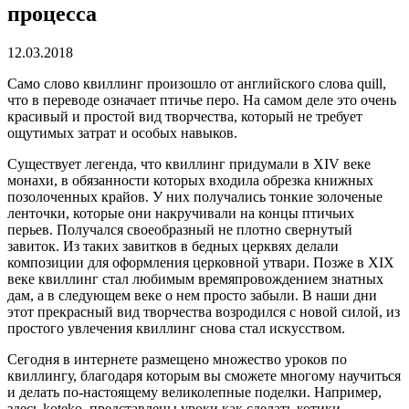
процесса
12.03.2018
Само слово квиллинг произошло от английского слова quill,
что в переводе означает птичье перо.
На самом деле это очень
красивый и простой вид творчества, который не требует
ощутимых затрат и особых навыков.
Существует легенда, что квиллинг придумали в XIV веке
монахи, в обязанности которых входила обрезка книжных
позолоченных крайов. У них получались тонкие золоченые
ленточки, которые они накручивали на концы птичьих
перьев. Получался своеобразный не плотно свернутый
завиток. Из таких завитков в бедных церквях делали
композиции для оформления церковной утвари. Позже в XIX
веке квиллинг стал любимым времяпровождением знатных
дам, а в следующем веке о нем просто забыли. В наши дни
этот прекрасный вид творчества возродился с новой силой, из
простого увлечения квиллинг снова стал искусством.
Сегодня в интернете размещено множество уроков по
квиллингу, благодаря которым вы сможете многому научиться
и делать по-настоящему великолепные поделки. Например,
здесь koteko. представлены уроки как сделать котики