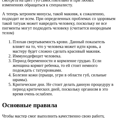
смотреть на цвет губ самостоятельно и при любых
изменениях обращаться к специалисту.
А теперь затронем минусы, такой макияж, к сожалению,
подходит не всем. При определенных проблемах со здоровьем
такой татуаж может навредить человеку, поскольку не все
пигменты могут подходить человеку (считается инородным
телом)
Плохая свертываемость крови. Данный показатель
влияет на то, что у человека может идти кровь, а
мастеру будет сложно сделать красивый макияж.
Иммунодефицит человека.
Период беременности и кормление грудью. Если
женщина кормит ребенка, то ей стоит немного
подождать с татуировками.
Болезни кожи (прыщи, угри в области губ, сильные
шрамы).
Критические дни. Не стоит делать данную процедуру в
период критических дней, поскольку организм в это
время очень ослаблен.
Основные правила
Чтобы мастер смог выполнить качественно свою работу,