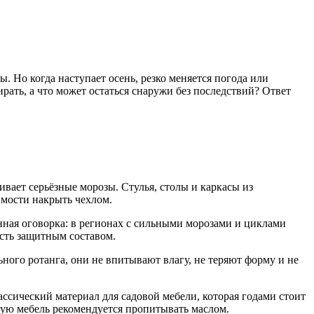
ты.
Но когда наступает осень, резко меняется погода или
рать, а что может остаться снаружи без последствий? Ответ
вает серьёзные морозы. Стулья, столы и каркасы из
имости накрыть чехлом.
ная оговорка: в регионах с сильными морозами и циклами
ость защитным составом.
ного ротанга, они не впитывают влагу, не теряют форму и не
ссический материал для садовой мебели, которая годами стоит
акую мебель рекомендуется пропитывать маслом.