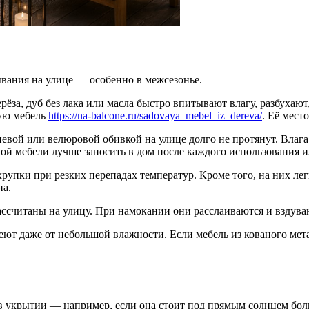
ывания на улице — особенно в межсезонье.
рёза, дуб без лака или масла быстро впитывают влагу, разбухаю
ную мебель
https://na-balcone.ru/sadovaya_mebel_iz_dereva/
. Её мес
евой или велюровой обивкой на улице долго не протянут. Влага
ной мебели лучше заносить в дом после каждого использования ил
пки при резких перепадах температур. Кроме того, на них легк
на.
считаны на улицу. При намокании они расслаиваются и вздуваю
еют даже от небольшой влажности. Если мебель из кованого ме
 в укрытии — например, если она стоит под прямым солнцем бол