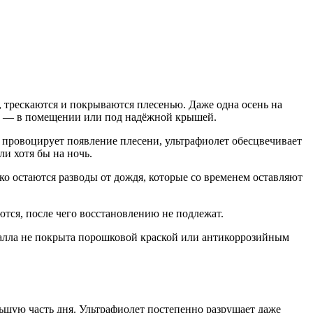
т, трескаются и покрываются плесенью. Даже одна осень на
то — в помещении или под надёжной крышей.
 провоцирует появление плесени, ультрафиолет обесцвечивает
и хотя бы на ночь.
о остаются разводы от дождя, которые со временем оставляют
тся, после чего восстановлению не подлежат.
талла не покрыта порошковой краской или антикоррозийным
ьшую часть дня. Ультрафиолет постепенно разрушает даже