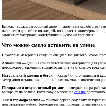
Балкон, терраса, загородный двор — многие из нас обустраива
начинается долгий сезон дождей, возникает закономерный вопр
зависит от материала, конструкции и условий хранения.
Что можно смело оставить на улице
Некоторые материалы созданы специально для того, чтобы прот
Алюминий
— один из самых устойчивых материалов для улично
порошкового алюминия можно оставлять на открытом воздухе кр
Натуральный камень и бетон
— скамейки, столешницы и кашп
замерзания-оттаивания пористый камень может постепенно рас
Полиратан и искусственный ротанг
— специально разработаны
выгорают на солнце. Ротанговую мебель по
ссылке
достаточно 
Тик и термодревесина
— тиковое дерево содержит натуральные
под открытым небом. Термодревесина проходит специальную обр