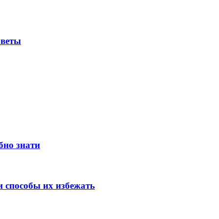
оветы
бно знати
 способы их избежать