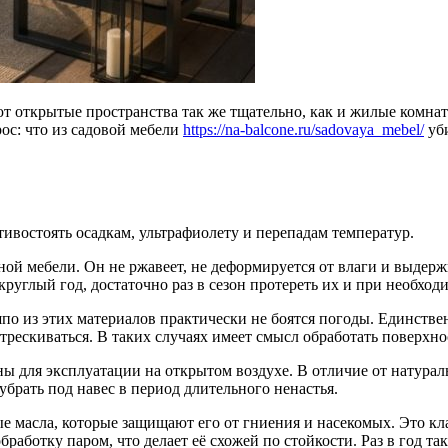
ют открытые пространства так же тщательно, как и жилые комна
ос: что из садовой мебели
https://na-balcone.ru/sadovaya_mebel/
уби
ивостоять осадкам, ультрафиолету и перепадам температур.
й мебели. Он не ржавеет, не деформируется от влаги и выдержи
углый год, достаточно раз в сезон протереть их и при необход
о из этих материалов практически не боятся погоды. Единствен
трескиваться. В таких случаях имеет смысл обработать поверхн
 для эксплуатации на открытом воздухе. В отличие от натураль
убрать под навес в период длительного ненастья.
 масла, которые защищают его от гниения и насекомых. Это кла
аботку паром, что делает её схожей по стойкости. Раз в год т